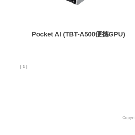
Pocket AI (TBT-A500便攜GPU)
|
1
|
Copyri