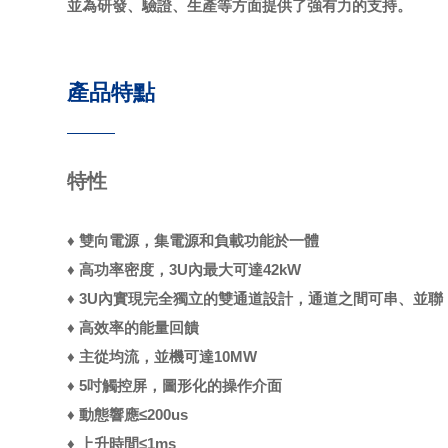
並為研發、驗證、生產等方面提供了強有力的支持。
產品特點
特性
♦ 雙向電源，集電源和負載功能於一體
♦ 高功率密度，3U內最大可達42kW
♦ 3U內實現完全獨立的雙通道設計，通道之間可串、並聯
♦ 高效率的能量回饋
♦ 主從均流，並機可達10MW
♦ 5吋觸控屏，圖形化的操作介面
♦ 動態響應≤200us
♦ 上升時間≤1ms