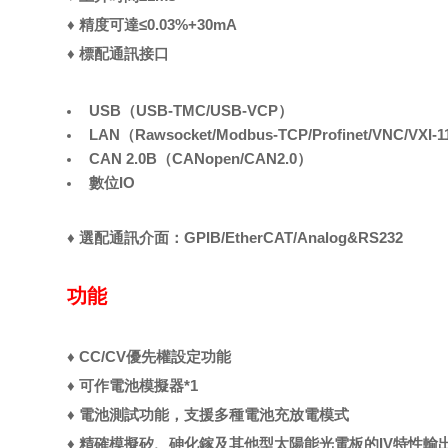
♦ 精度可達≤0.03%+30mA
♦ 標配通訊接口
USB（USB-TMC/USB-VCP）
LAN（Rawsocket/Modbus-TCP/Profinet/VNC/VXI-1
CAN 2.0B（CANopen/CAN2.0）
數位IO
♦ 選配通訊介面：GPIB/EtherCAT/Analog&RS232
功能
♦ CC/CV優先權設定功能
♦ 可作電池模擬器*1
♦ 電池測試功能，支援多種電池充放電模式
♦ 精確模擬矽、砷化鎵及其他型太陽能光電板的IV特性輸