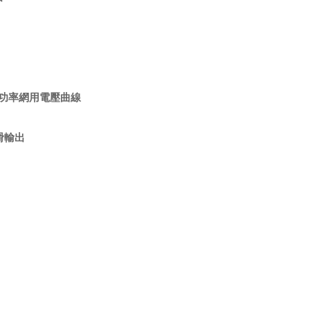
分汽車功率網用電壓曲線
滑輸出